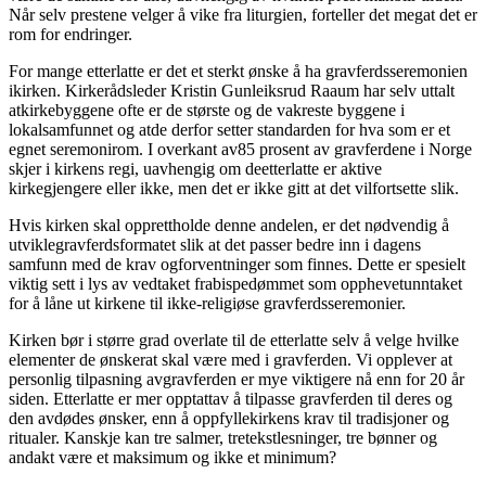
Når selv prestene velger å vike fra liturgien, forteller det megat det er
rom for endringer.
For mange etterlatte er det et sterkt ønske å ha gravferdsseremonien
ikirken. Kirkerådsleder Kristin Gunleiksrud Raaum har selv uttalt
atkirkebyggene ofte er de største og de vakreste byggene i
lokalsamfunnet og atde derfor setter standarden for hva som er et
egnet seremonirom. I overkant av85 prosent av gravferdene i Norge
skjer i kirkens regi, uavhengig om deetterlatte er aktive
kirkegjengere eller ikke, men det er ikke gitt at det vilfortsette slik.
Hvis kirken skal opprettholde denne andelen, er det nødvendig å
utviklegravferdsformatet slik at det passer bedre inn i dagens
samfunn med de krav ogforventninger som finnes. Dette er spesielt
viktig sett i lys av vedtaket frabispedømmet som opphevetunntaket
for å låne ut kirkene til ikke-religiøse gravferdsseremonier.
Kirken bør i større grad overlate til de etterlatte selv å velge hvilke
elementer de ønskerat skal være med i gravferden. Vi opplever at
personlig tilpasning avgravferden er mye viktigere nå enn for 20 år
siden. Etterlatte er mer opptattav å tilpasse gravferden til deres og
den avdødes ønsker, enn å oppfyllekirkens krav til tradisjoner og
ritualer. Kanskje kan tre salmer, tretekstlesninger, tre bønner og
andakt være et maksimum og ikke et minimum?