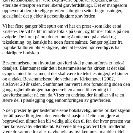
etterlatte etterspør en mer liberal gravferdsliturgi. Det er mangesom
opplever at den kirkelige gravferdsliturgien setter begrensninger,
spesieltnår det gjelder å personliggjøre gravferden.
Vi har flere ganger blitt spurt om vi har en prest «som ikke er så
kristen».De vil ha litt mindre fokus på Gud, og litt mer fokus på den
avdøde. De lurer på om det er mulig åkutte ned på andakt og
tekstlesning, og kanskje ha noen færre salmer. Sanger oglåter fra
populærkulturen blir viktigere, uten at teksten nødvendigvis har
etdårligere budskap.
Bestemmelsene om hvordan gravferd skal gjennomføres er nokså
detaljert. Blantannet står det i bestemmelsene fra kirken at det skal
synges minst tre salmer,at det skal være tre tekstlesninger,tre bønner
og andakt. Bestemmelsene ble vedtatt av Kirkemøtet i 2002,
altsåover 20 år siden. Samfunnet har vært i stor forandring siden den
gang, ogbefolkningen har generelt en annen tilnærming til
gravferdsritualer nå enn da.Vi ser en endring der familier vil ta en
større del i planlegging oggjennomføringen av gravferden.
Noen prester følger bestemmelsene bokstavelig, andre bruker skjønn
for åtilpasse liturgien i den enkelte situasjon. Dette kan gjøre at
begravelsen tilmor kan bli veldig ulik den til far, der hvor presten var
mer konservativ ellerliberal. Kravene til en gravferd bør imidlertid
være de samme for alle, uavhengig av hvilken prest manblir tildelt.