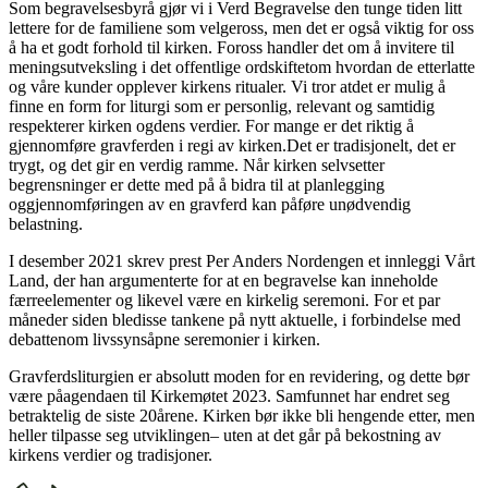
Som begravelsesbyrå gjør vi i Verd Begravelse den tunge tiden litt
lettere for de familiene som velgeross, men det er også viktig for oss
å ha et godt forhold til kirken. Foross handler det om å invitere til
meningsutveksling i det offentlige ordskiftetom hvordan de etterlatte
og våre kunder opplever kirkens ritualer. Vi tror atdet er mulig å
finne en form for liturgi som er personlig, relevant og samtidig
respekterer kirken ogdens verdier. For mange er det riktig å
gjennomføre gravferden i regi av kirken.Det er tradisjonelt, det er
trygt, og det gir en verdig ramme. Når kirken selvsetter
begrensninger er dette med på å bidra til at planlegging
oggjennomføringen av en gravferd kan påføre unødvendig
belastning.
I desember 2021 skrev prest Per Anders Nordengen et innleggi Vårt
Land, der han argumenterte for at en begravelse kan inneholde
færreelementer og likevel være en kirkelig seremoni. For et par
måneder siden bledisse tankene på nytt aktuelle, i forbindelse med
debattenom livssynsåpne seremonier i kirken.
Gravferdsliturgien er absolutt moden for en revidering, og dette bør
være påagendaen til Kirkemøtet 2023. Samfunnet har endret seg
betraktelig de siste 20årene. Kirken bør ikke bli hengende etter, men
heller tilpasse seg utviklingen– uten at det går på bekostning av
kirkens verdier og tradisjoner.