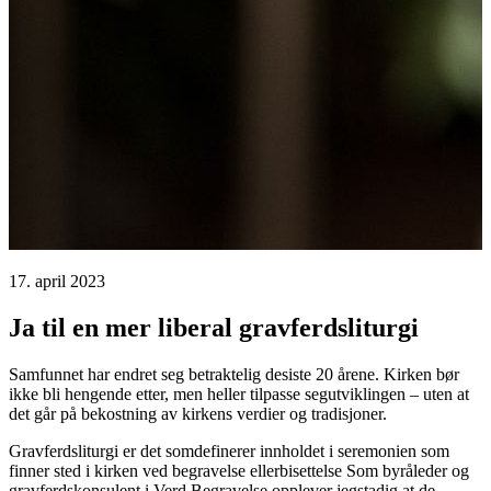
17. april 2023
Ja til en mer liberal gravferdsliturgi
Samfunnet har endret seg betraktelig desiste 20 årene. Kirken bør
ikke bli hengende etter, men heller tilpasse segutviklingen – uten at
det går på bekostning av kirkens verdier og tradisjoner.
Gravferdsliturgi er det somdefinerer innholdet i seremonien som
finner sted i kirken ved begravelse ellerbisettelse Som byråleder og
gravferdskonsulent i Verd Begravelse opplever jegstadig at de