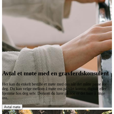
Avtal et møte med en gravferdskonsulent
Her kan du enkelt bestille et møte med oss når det måtte passe for
deg. Du kan velge mellom å møte oss på vårt kontor, digitalt eller
hjemme hos deg selv. Dersom du lurer på noe er det bare å ringe
oss.
Avtal møte