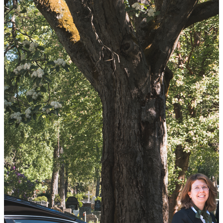
Ditt lokale begravelsesbyrå
i
Sarpsborg
Verd Begravelse Sarpsborg bistår med gravferd i Sarpsborg og
resten av Østfold.
Ring oss:
69 31 38 32