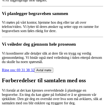
Vi er tilgjengelige hele døgnet.
Vi planlegger begravelsen
sammen
Vi møtes på vårt kontor, hjemme hos deg eller tar alt over
telefon/video. Vi lytter til deres ønsker og setter opp en ramme for
begravelsen som føles riktig for dere.
Vi
veileder
deg gjennom hele prosessen
Vi koordinerer alle detaljer slik at dere får en trygg og verdig
gjennomføring. Vi bistår også med veiledning i tiden etterpå dersom
du skulle ha noen spørsmål.
Ring oss:
69 31 38 32
Avtal møte
Forberedelser til samtalen med oss
Vi forstår at det kan kjennes overveldende å planlegge en
begravelse. En ting du kan gjøre på forhånd er å se gjennom vår
sjekkliste. Den gir deg en oversikt over hva som må avklares, slik at
samtalen med oss blir enklere og tryggere for deg.