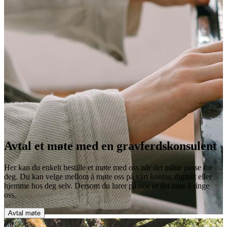
Avtal et møte med en gravferdskonsulent
Her kan du enkelt bestille et møte med oss når det måtte passe for
deg. Du kan velge mellom å møte oss på vårt kontor, digitalt eller
hjemme hos deg selv. Dersom du lurer på noe er det bare å ringe
oss.
Avtal møte