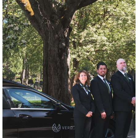
Ditt lokale begravelsesbyrå
i
Trondheim
Verd Begravelse Trondheim hjelper deg med gravferd i Trondheim
og omegn.
Ring oss:
73 19 65 65