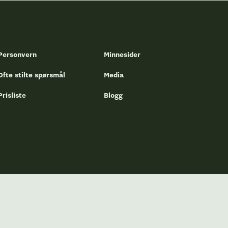
Personvern
Minnesider
Ofte stilte spørsmål
Media
Prisliste
Blogg