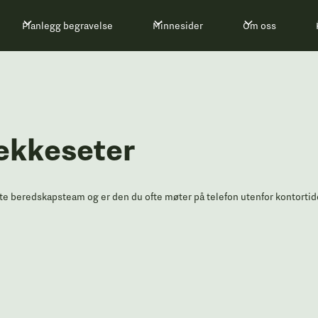
Planlegg begravelse
Minnesider
Om oss
ekkeseter
aste beredskapsteam og er den du ofte møter på telefon utenfor kontortid