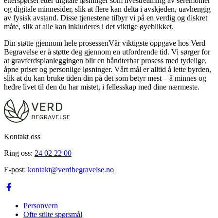
etterspørsel etter digitale løsninger som livestreaming av seremonier
og digitale minnesider, slik at flere kan delta i avskjeden, uavhengig
av fysisk avstand. Disse tjenestene tilbyr vi på en verdig og diskret
måte, slik at alle kan inkluderes i det viktige øyeblikket.
Din støtte gjennom hele prosessenVår viktigste oppgave hos Verd
Begravelse er å støtte deg gjennom en utfordrende tid. Vi sørger for
at gravferdsplanleggingen blir en håndterbar prosess med tydelige,
åpne priser og personlige løsninger. Vårt mål er alltid å lette byrden,
slik at du kan bruke tiden din på det som betyr mest – å minnes og
hedre livet til den du har mistet, i fellesskap med dine nærmeste.
Kontakt oss
Ring oss:
24 02 22 00
E-post:
kontakt@verdbegravelse.no
Personvern
Ofte stilte spørsmål