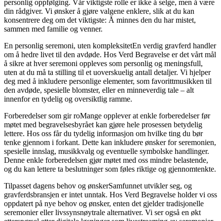
personlig oppfølging. Vår viktigste rolle er ikke å selge, men å være
din rådgiver. Vi ønsker å gjøre valgene enklere, slik at du kan
konsentrere deg om det viktigste: Å minnes den du har mistet,
sammen med familie og venner.
En personlig seremoni, uten kompleksitetEn verdig gravferd handler
om å hedre livet til den avdøde. Hos Verd Begravelse er det vårt mål
å sikre at hver seremoni oppleves som personlig og meningsfull,
uten at du må ta stilling til et uoverskuelig antall detaljer. Vi hjelper
deg med å inkludere personlige elementer, som favorittmusikken til
den avdøde, spesielle blomster, eller en minneverdig tale – alt
innenfor en tydelig og oversiktlig ramme.
Forberedelser som gir roMange opplever at enkle forberedelser før
møtet med begravelsesbyrået kan gjøre hele prosessen betydelig
lettere. Hos oss får du tydelig informasjon om hvilke ting du bør
tenke gjennom i forkant. Dette kan inkludere ønsker for seremonien,
spesielle innslag, musikkvalg og eventuelle symbolske handlinger.
Denne enkle forberedelsen gjør møtet med oss mindre belastende,
og du kan lettere ta beslutninger som føles riktige og gjennomtenkte.
Tilpasset dagens behov og ønskerSamfunnet utvikler seg, og
gravferdsbransjen er intet unntak. Hos Verd Begravelse holder vi oss
oppdatert på nye behov og ønsker, enten det gjelder tradisjonelle
seremonier eller livssynsnøytrale alternativer. Vi ser også en økt