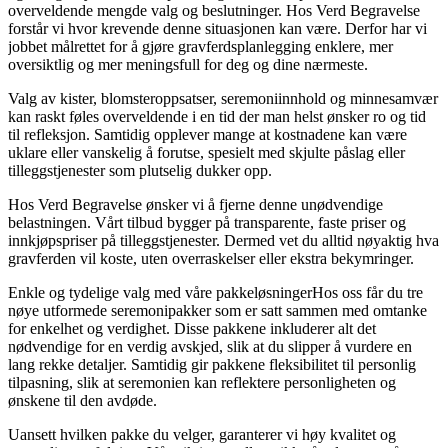
overveldende mengde valg og beslutninger. Hos Verd Begravelse
forstår vi hvor krevende denne situasjonen kan være. Derfor har vi
jobbet målrettet for å gjøre gravferdsplanlegging enklere, mer
oversiktlig og mer meningsfull for deg og dine nærmeste.
Valg av kister, blomsteroppsatser, seremoniinnhold og minnesamvær
kan raskt føles overveldende i en tid der man helst ønsker ro og tid
til refleksjon. Samtidig opplever mange at kostnadene kan være
uklare eller vanskelig å forutse, spesielt med skjulte påslag eller
tilleggstjenester som plutselig dukker opp.
Hos Verd Begravelse ønsker vi å fjerne denne unødvendige
belastningen. Vårt tilbud bygger på transparente, faste priser og
innkjøpspriser på tilleggstjenester. Dermed vet du alltid nøyaktig hva
gravferden vil koste, uten overraskelser eller ekstra bekymringer.
Enkle og tydelige valg med våre pakkeløsningerHos oss får du tre
nøye utformede seremonipakker som er satt sammen med omtanke
for enkelhet og verdighet. Disse pakkene inkluderer alt det
nødvendige for en verdig avskjed, slik at du slipper å vurdere en
lang rekke detaljer. Samtidig gir pakkene fleksibilitet til personlig
tilpasning, slik at seremonien kan reflektere personligheten og
ønskene til den avdøde.
Uansett hvilken pakke du velger, garanterer vi høy kvalitet og